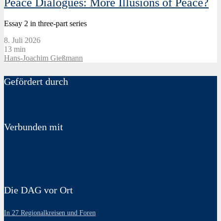
Peace Dialogues: More Illusions of Peace?
Essay 2 in three-part series
8. Juli 2026
13 min
Hans-Joachim Gießmann
Gefördert durch
Verbunden mit
Die DAG vor Ort
In 27 Regionalkreisen und Foren