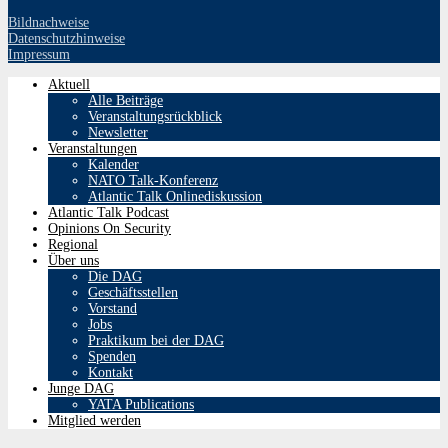
Bildnachweise
Datenschutzhinweise
Impressum
Aktuell
Alle Beiträge
Veranstaltungsrückblick
Newsletter
Veranstaltungen
Kalender
NATO Talk-Konferenz
Atlantic Talk Onlinediskussion
Atlantic Talk Podcast
Opinions On Security
Regional
Über uns
Die DAG
Geschäftsstellen
Vorstand
Jobs
Praktikum bei der DAG
Spenden
Kontakt
Junge DAG
YATA Publications
Mitglied werden