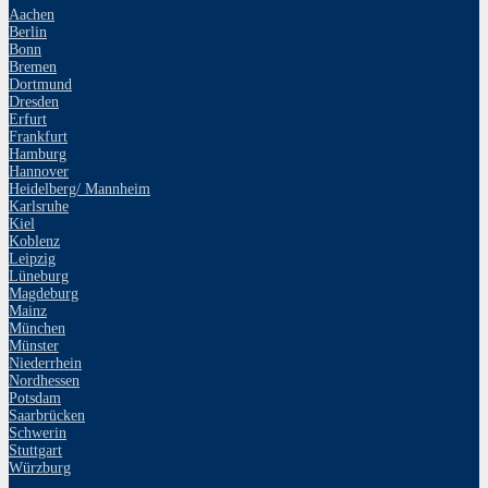
Aachen
Berlin
Bonn
Bremen
Dortmund
Dresden
Erfurt
Frankfurt
Hamburg
Hannover
Heidelberg/ Mannheim
Karlsruhe
Kiel
Koblenz
Leipzig
Lüneburg
Magdeburg
Mainz
München
Münster
Niederrhein
Nordhessen
Potsdam
Saarbrücken
Schwerin
Stuttgart
Würzburg