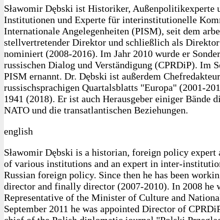
Sławomir Dębski ist Historiker, Außenpolitikexperte u
Institutionen und Experte für interinstitutionelle Ko
Internationale Angelegenheiten (PISM), seit dem arbe
stellvertretender Direktor und schließlich als Direkt
nominiert (2008-2016). Im Jahr 2010 wurde er Sonderb
russischen Dialog und Verständigung (CPRDiP). Im 
PISM ernannt. Dr. Dębski ist außerdem Chefredakteur
russischsprachigen Quartalsblatts "Europa" (2001-20
1941 (2018). Er ist auch Herausgeber einiger Bände d
NATO und die transatlantischen Beziehungen.
english
Sławomir Dębski is a historian, foreign policy expert
of various institutions and an expert in inter-institut
Russian foreign policy. Since then he has been workin
director and finally director (2007-2010). In 2008 he
Representative of the Minister of Culture and Nation
September 2011 he was appointed Director of CPRDiP, 
chief of the Polish diplomatic journal "Polski Przeg