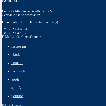
Kontakt
Deutsche Atlantische Gesellschaft e.V.
German Atlantic Association
Lennéstraße 11 · 10785 Berlin (Germany)
+49 30 20649–134
+49 30 20649–136
E‑Mail an die Geschäftsstelle
instagram
tiktok
linkedin
facebook
apple
spotify
youtube
Bildnachweise