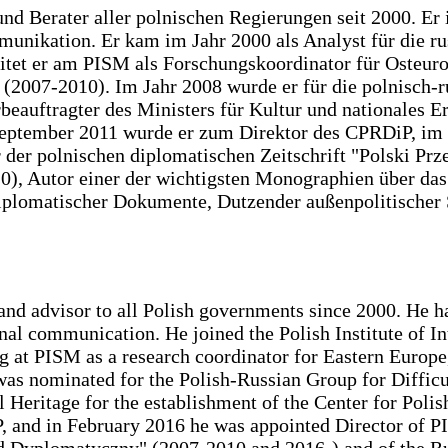
nd Berater aller polnischen Regierungen seit 2000. Er 
mmunikation. Er kam im Jahr 2000 als Analyst für die r
itet er am PISM als Forschungskoordinator für Osteuro
or (2007-2010). Im Jahr 2008 wurde er für die polnisch
eauftragter des Ministers für Kultur und nationales Er
September 2011 wurde er zum Direktor des CPRDiP, im
 der polnischen diplomatischen Zeitschrift "Polski P
10), Autor einer der wichtigsten Monographien über da
iplomatischer Dokumente, Dutzender außenpolitischer 
 and advisor to all Polish governments since 2000. He 
ional communication. He joined the Polish Institute of I
g at PISM as a research coordinator for Eastern Europe
 was nominated for the Polish-Russian Group for Diffic
al Heritage for the establishment of the Center for Po
and in February 2016 he was appointed Director of PIS
ląd Dyplomatyczny" (2007-2010 and 2016-) and of the R