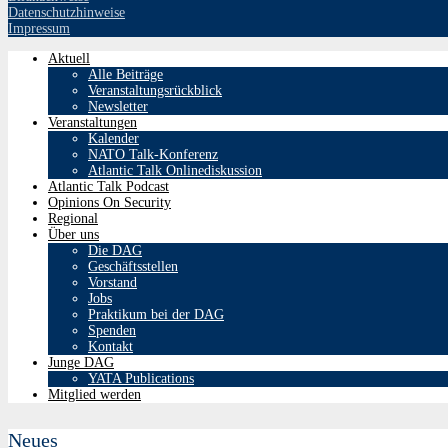
Datenschutzhinweise
Impressum
Aktuell
Alle Beiträge
Veranstaltungsrückblick
Newsletter
Veranstaltungen
Kalender
NATO Talk-Konferenz
Atlantic Talk Onlinediskussion
Atlantic Talk Podcast
Opinions On Security
Regional
Über uns
Die DAG
Geschäftsstellen
Vorstand
Jobs
Praktikum bei der DAG
Spenden
Kontakt
Junge DAG
YATA Publications
Mitglied werden
Neues