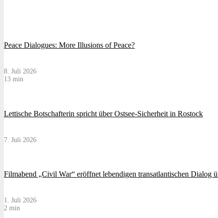
Peace Dialogues: More Illusions of Peace?
8. Juli 2026
13 min
Lettische Botschafterin spricht über Ostsee-Sicherheit in Rostock
7. Juli 2026
Filmabend „Civil War“ eröffnet lebendigen transatlantischen Dialog 
1. Juli 2026
2 min