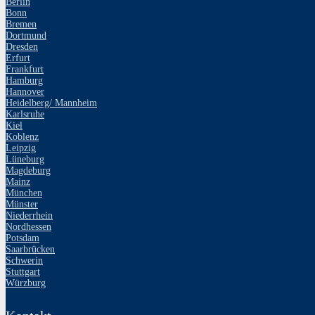
Berlin
Bonn
Bremen
Dortmund
Dresden
Erfurt
Frankfurt
Hamburg
Hannover
Heidelberg/ Mannheim
Karlsruhe
Kiel
Koblenz
Leipzig
Lüneburg
Magdeburg
Mainz
München
Münster
Niederrhein
Nordhessen
Potsdam
Saarbrücken
Schwerin
Stuttgart
Würzburg