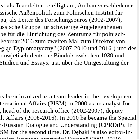
ist als Teamleiter beteiligt am, Aufbau verschiedener
ussische Außenpolitik zum Polnischen Institut für
pa, als Leiter des Forschungsbüros (2002-2007),
-russische Gruppe für schwierige Angelegenheiten
be für die Einrichtung des Zentrums für polnisch-
 Februar 2016 zum zweiten Mal zum Direktor von
rzegląd Dyplomatyczny" (2007-2010 und 2016-) und des
s sowjetisch-deutsche Bündnis zwischen 1939 und
Studien und Essays, u.a. über die Umgestaltung der
has been involved as a team leader in the development
nternational Affairs (PISM) in 2000 as an analyst for
, head of the research office (2002-2007), deputy
ult Affairs (2008-2016). In 2010 he became the Special
lish-Russian Dialogue and Understanding (CPRDiP). In
M for the second time. Dr. Dębski is also editor-in-
ussian-language quarterly "Europa" (2001-2010),