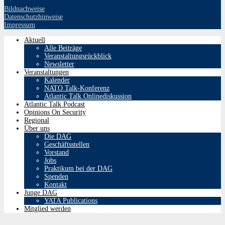
Bildnachweise
Datenschutzhinweise
Impressum
Aktuell
Alle Beiträge
Veranstaltungsrückblick
Newsletter
Veranstaltungen
Kalender
NATO Talk-Konferenz
Atlantic Talk Onlinediskussion
Atlantic Talk Podcast
Opinions On Security
Regional
Über uns
Die DAG
Geschäftsstellen
Vorstand
Jobs
Praktikum bei der DAG
Spenden
Kontakt
Junge DAG
YATA Publications
Mitglied werden