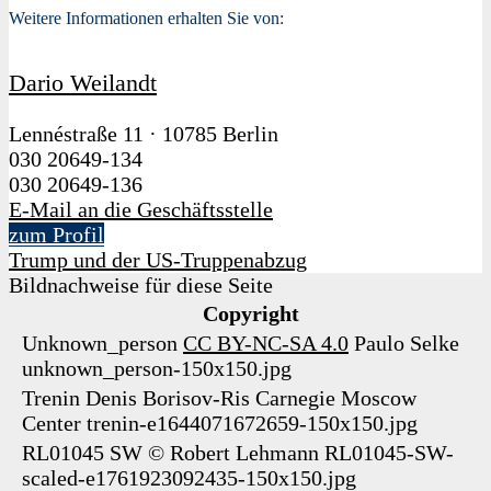
Weitere Informationen erhalten Sie von:
Dario Weilandt
Lennéstraße 11
·
10785 Berlin
030 20649-134
030 20649-136
E-Mail an die Geschäftsstelle
zum Profil
Trump und der US-Truppenabzug
Bildnachweise für diese Seite
Copyright
Unknown_person
CC BY-NC-SA 4.0
Paulo Selke
unknown_person-150x150.jpg
Trenin
Denis Borisov-Ris
Carnegie Moscow
Center
trenin-e1644071672659-150x150.jpg
RL01045 SW
©
Robert Lehmann
RL01045-SW-
scaled-e1761923092435-150x150.jpg