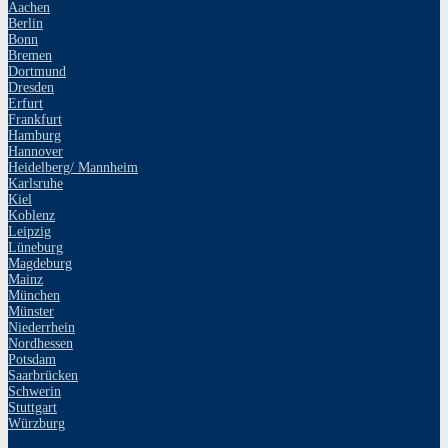
Aachen
Berlin
Bonn
Bremen
Dortmund
Dresden
Erfurt
Frankfurt
Hamburg
Hannover
Heidelberg/ Mannheim
Karlsruhe
Kiel
Koblenz
Leipzig
Lüneburg
Magdeburg
Mainz
München
Münster
Niederrhein
Nordhessen
Potsdam
Saarbrücken
Schwerin
Stuttgart
Würzburg