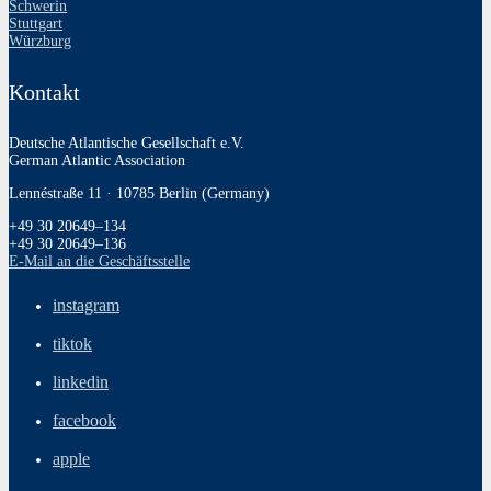
Schwerin
Stuttgart
Würzburg
Kontakt
Deutsche Atlantische Gesellschaft e.V.
German Atlantic Association
Lennéstraße 11 · 10785 Berlin (Germany)
+49 30 20649–134
+49 30 20649–136
E‑Mail an die Geschäftsstelle
instagram
tiktok
linkedin
facebook
apple