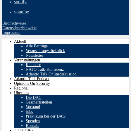
spotify
youtube
Bildnachweise
Datenschutzhinweise
Impressum
Aktuell
Alle Beiträge
Veranstaltungsrückblick
Newsletter
Veranstaltungen
Kalender
NATO Talk-Konferenz
Atlantic Talk Onlinediskussion
Atlantic Talk Podcast
Opinions On Security
Regional
Über uns
Die DAG
Geschäftsstellen
Vorstand
Jobs
Praktikum bei der DAG
Spenden
Kontakt
Junge DAG