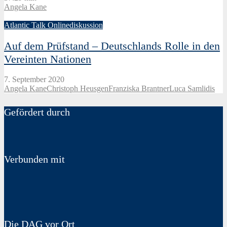
Angela Kane
Atlantic Talk Onlinediskussion
Auf dem Prüfstand – Deutschlands Rolle in den
Vereinten Nationen
7. September 2020
Angela Kane
Christoph Heusgen
Franziska Brantner
Luca Samlidis
Gefördert durch
Verbunden mit
Die DAG vor Ort