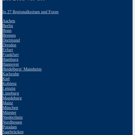
In 27 Regionalkreisen und Foren
Aachen
Berlin
Bonn
Bremen
Dortmund
Dresden
Erfurt
Frankfurt
Hamburg
Hannover
Heidelberg/ Mannheim
Karlsruhe
Kiel
Koblenz
Leipzig
Lüneburg
Magdeburg
Mainz
München
Münster
Niederrhein
Nordhessen
Potsdam
Saarbrücken