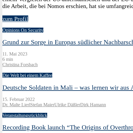
die Arbeit, die bei Nomos erschien, hat sie umfangre
zum Profil
Opinions On Security
Grund zur Sorge in Europas südlicher Nachbarsc
11. Mai 2023
6 min
Christina Forsbach
Die Welt bei einem Kaffee
Deutsche Soldaten in Mali – was lernen wir aus 
15. Februar 2022
Dr. Malte Lierl
Stefan Maier
Ulrike Däßler
Dirk Hamann
Veranstaltungsrückblick
Recording Book launch “The Origins of Overthro