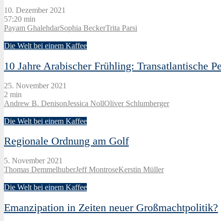
10. Dezember 2021
57:20 min
Payam Ghalehdar
Sophia Becker
Trita Parsi
Die Welt bei einem Kaffee
10 Jahre Arabischer Frühling: Transatlantische P
25. November 2021
2 min
Andrew B. Denison
Jessica Noll
Oliver Schlumberger
Die Welt bei einem Kaffee
Regionale Ordnung am Golf
5. November 2021
Thomas Demmelhuber
Jeff Montrose
Kerstin Müller
Die Welt bei einem Kaffee
Emanzipation in Zeiten neuer Großmachtpolitik?