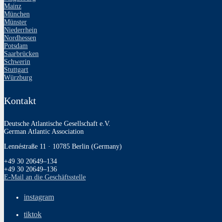
Mainz
München
Münster
Niederrhein
Nordhessen
Potsdam
Saarbrücken
Schwerin
Stuttgart
Würzburg
Kontakt
Deutsche Atlantische Gesellschaft e.V.
German Atlantic Association
Lennéstraße 11 · 10785 Berlin (Germany)
+49 30 20649–134
+49 30 20649–136
E‑Mail an die Geschäftsstelle
instagram
tiktok