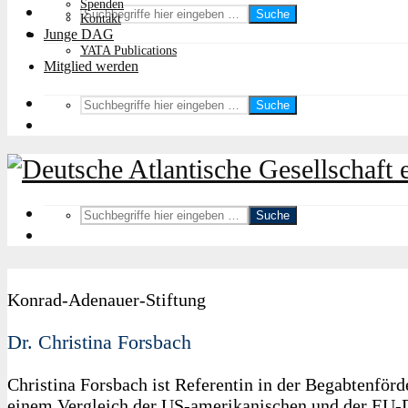
Spenden
Suche
Kontakt
Junge DAG
YATA Publications
Mitglied werden
Suche
Suche
Konrad-Adenauer-Stiftung
Dr. Christina Forsbach
Christina Forsbach ist Referentin in der Begabtenför
einem Vergleich der US-amerikanischen und der EU-D