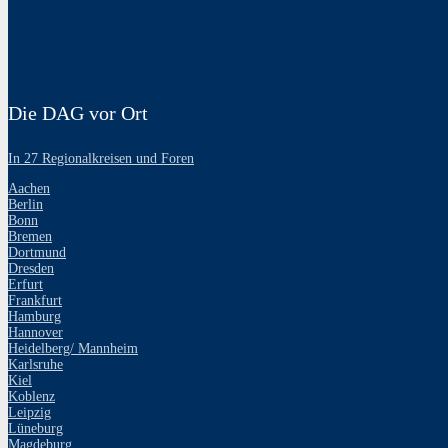
Die DAG vor Ort
In 27 Regionalkreisen und Foren
Aachen
Berlin
Bonn
Bremen
Dortmund
Dresden
Erfurt
Frankfurt
Hamburg
Hannover
Heidelberg/ Mannheim
Karlsruhe
Kiel
Koblenz
Leipzig
Lüneburg
Magdeburg