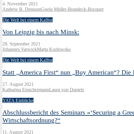
4. November 2021
Andrew B. Denison
Gisela Müller-Brandeck-Bocquet
Die Welt bei einem Kaffee
Von Leipzig bis nach Minsk:
28. September 2021
Johannes Varwick
Marta Kozłowska
Die Welt bei einem Kaffee
Statt „America First“ nun „Buy American“? Die 
27. August 2021
Katharina Emschermann
Laura von Daniels
YATA Einblicke
Abschlussbericht des Seminars »‘Securing a Green
Wirtschaftsordnung?“
11. August 2021