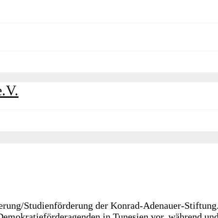
derung/Studienförderung der Konrad-Adenauer-Stiftung. 
emokratieförderagenden in Tunesien vor, während und