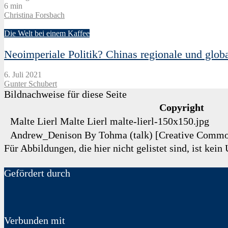
6 min
Christina Forsbach
Die Welt bei einem Kaffee
Neoimperiale Politik? Chinas regionale und glob
6. Juli 2021
Gunter Schubert
Bildnachweise für diese Seite
Copyright
Malte Lierl
Malte Lierl
malte-lierl-150x150.jpg
Andrew_Denison
By Tohma (talk) [Creative Comm
Für Abbildungen, die hier nicht gelistet sind, ist kei
Gefördert durch
Verbunden mit