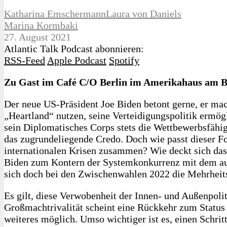
Katharina Emschermann
Laura von Daniels
Marina Kormbaki
27. August 2021
Atlantic Talk Podcast abonnieren:
RSS-Feed
Apple Podcast
Spotify
Zu Gast im Café C/O Berlin im Amerikahaus am 
Der neue US-Präsident Joe Biden betont gerne, er mac
„Heartland“ nutzen, seine Verteidigungspolitik ermö
sein Diplomatisches Corps stets die Wettbewerbsfähig
das zugrundeliegende Credo. Doch wie passt dieser Fo
internationalen Krisen zusammen? Wie deckt sich das
Biden zum Kontern der Systemkonkurrenz mit dem auto
sich doch bei den Zwischenwahlen 2022 die Mehrheit
Es gilt, diese Verwobenheit der Innen- und Außenpolit
Großmachtrivalität scheint eine Rückkehr zum Status
weiteres möglich. Umso wichtiger ist es, einen Schri