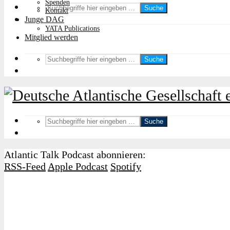
Spenden
Suche
Kontakt
Junge DAG
YATA Publications
Mitglied werden
Suche
Suche
Atlantic Talk Podcast abonnieren:
RSS-Feed
Apple Podcast
Spotify