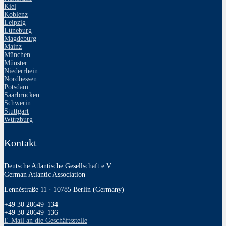
Kiel
Koblenz
Leipzig
Lüneburg
Magdeburg
Mainz
München
Münster
Niederrhein
Nordhessen
Potsdam
Saarbrücken
Schwerin
Stuttgart
Würzburg
Kontakt
Deutsche Atlantische Gesellschaft e.V.
German Atlantic Association
Lennéstraße 11 · 10785 Berlin (Germany)
+49 30 20649–134
+49 30 20649–136
E‑Mail an die Geschäftsstelle