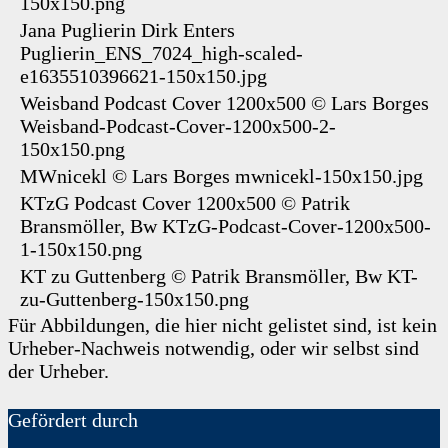
150x150.png
Jana Puglierin
Dirk Enters
Puglierin_ENS_7024_high-scaled-
e1635510396621-150x150.jpg
Weisband Podcast Cover 1200x500
©
Lars Borges
Weisband-Podcast-Cover-1200x500-2-
150x150.png
MWnicekl
©
Lars Borges
mwnicekl-150x150.jpg
KTzG Podcast Cover 1200x500
©
Patrik
Bransmöller, Bw
KTzG-Podcast-Cover-1200x500-
1-150x150.png
KT zu Guttenberg
©
Patrik Bransmöller, Bw
KT-
zu-Guttenberg-150x150.png
Für Abbildungen, die hier nicht gelistet sind, ist kein
Urheber-Nachweis notwendig, oder wir selbst sind
der Urheber.
Gefördert durch