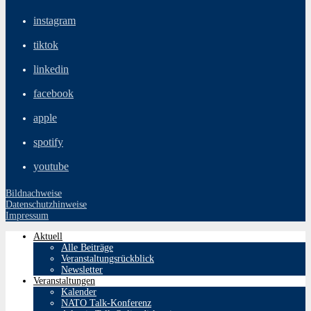
instagram
tiktok
linkedin
facebook
apple
spotify
youtube
Bildnachweise
Datenschutzhinweise
Impressum
Aktuell
Alle Beiträge
Veranstaltungsrückblick
Newsletter
Veranstaltungen
Kalender
NATO Talk-Konferenz