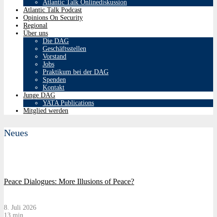
Atlantic Talk Onlinediskussion
Atlantic Talk Podcast
Opinions On Security
Regional
Über uns
Die DAG
Geschäftsstellen
Vorstand
Jobs
Praktikum bei der DAG
Spenden
Kontakt
Junge DAG
YATA Publications
Mitglied werden
Neues
Peace Dialogues: More Illusions of Peace?
8. Juli 2026
13 min