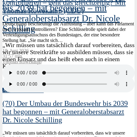
kontrollieren – geht das gleichzeitig? Mit
bis 2039 hat begonnen – mit
Thomas Röwekamp (CDU)
Generaloberstabsarzt Dr. Nicole
Deutschland beschleunigt die Aufrüstung – aber kann das Parlament
Schilling
noch wirksam kontrollieren? Eine Schlüsselrolle spielt dabei der
Verteidigungsausschuss des Bundestages, der eine besondere
Stellung hat. „Sie macht sich…
„Wir müssen uns tatsächlich darauf vorbereiten, dass
18. Juni 2026
wir unsere Streitkräfte so ausbilden müssen, dass sie
31:57 min
einen Einsatz und das heißt eben auch in einem
Thomas Röwekamp
Krieg gegen einen…
Atlantic Talk Podcast
(70) Der Umbau der Bundeswehr bis 2039
hat begonnen – mit Generaloberstabsarzt
Dr. Nicole Schilling
„Wir müssen uns tatsächlich darauf vorbereiten, dass wir unsere