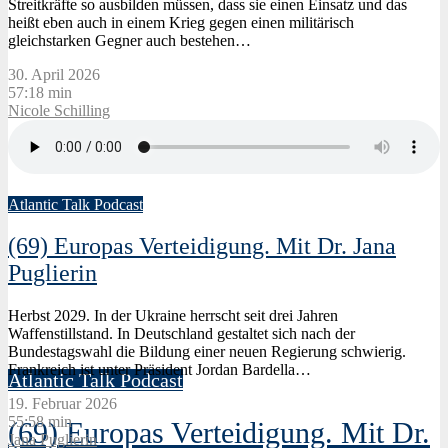
Streitkräfte so ausbilden müssen, dass sie einen Einsatz und das
heißt eben auch in einem Krieg gegen einen militärisch
gleichstarken Gegner auch bestehen…
30. April 2026
57:18 min
Nicole Schilling
Atlantic Talk Podcast
(69) Europas Verteidigung. Mit Dr. Jana
Puglierin
30. April 2026
Herbst 2029. In der Ukraine herrscht seit drei Jahren
Nicole Schilling
Waffenstillstand. In Deutschland gestaltet sich nach der
Bundestagswahl die Bildung einer neuen Regierung schwierig.
Frankreich ist unter Präsident Jordan Bardella…
Atlantic Talk Podcast
19. Februar 2026
55:58 min
(69) Europas Verteidigung. Mit Dr.
Jana Puglierin