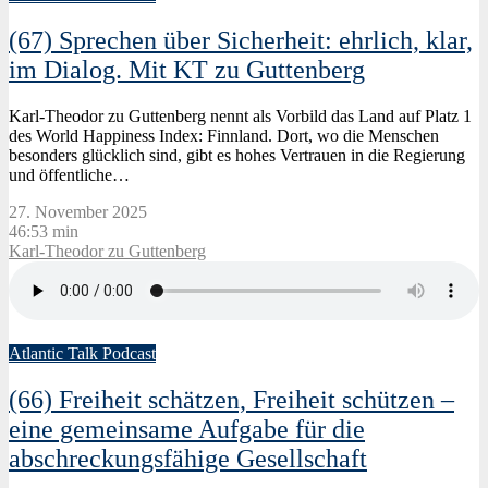
(67) Sprechen über Sicherheit: ehrlich, klar,
im Dialog. Mit KT zu Guttenberg
Karl-Theodor zu Guttenberg nennt als Vorbild das Land auf Platz 1
des World Happiness Index: Finnland. Dort, wo die Menschen
besonders glücklich sind, gibt es hohes Vertrauen in die Regierung
und öffentliche…
27. November 2025
46:53 min
Karl-Theodor zu Guttenberg
19. Februar 2026
Jana Puglierin
Atlantic Talk Podcast
(66) Freiheit schätzen, Freiheit schützen –
eine gemeinsame Aufgabe für die
abschreckungsfähige Gesellschaft