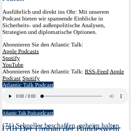
Ausführlich und direkt ins Ohr: Mit unserem
Podcast bieten wir spannende Einblicke in
Sicherheits- und außenpolitische Analysen,
Strategien und diplomatische Optionen.
Abonnieren Sie den Atlantic Talk:
Apple Podcasts
Spotify
YouTube
Abonnieren Sie den Atlantic Talk:
RSS-Feed
Apple
Podcast
Spotify
Atlantic Talk Podcast
18. Juni 2026
Thomas Röwekamp
Atlantic Talk Podcast
Atlantic Talk Podcast
(71) Schneller beschaffen, geheim halten,
(70) Der Umbau der Bundeswehr