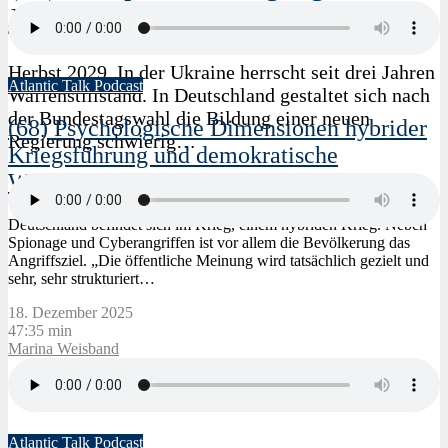
Jana Puglierin
Herbst 2029. In der Ukraine herrscht seit drei Jahren
Atlantic Talk Podcast
Waffenstillstand. In Deutschland gestaltet sich nach
der Bundestagswahl die Bildung einer neuen
(68) Psychologische Dimensionen hybrider
Regierung schwierig…
Kriegsführung und demokratische
Widerstandskraft. Mit Marina Weisband
Deutschland befindet sich im Krieg, einem hybriden Krieg. Neben
Spionage und Cyberangriffen ist vor allem die Bevölkerung das
Angriffsziel. „Die öffentliche Meinung wird tatsächlich gezielt und
sehr, sehr strukturiert…
18. Dezember 2025
47:35 min
Marina Weisband
Atlantic Talk Podcast