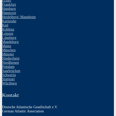
Erfurt
Frankfurt
Hamburg
Hannover
Heidelberg/ Mannheim
Karlsruhe
Kiel
Koblenz
Leipzig
Lüneburg
Magdeburg
Mainz
München
Münster
Niederrhein
Nordhessen
Potsdam
Saarbrücken
Schwerin
Stuttgart
Würzburg
Kontakt
Deutsche Atlantische Gesellschaft e.V.
German Atlantic Association