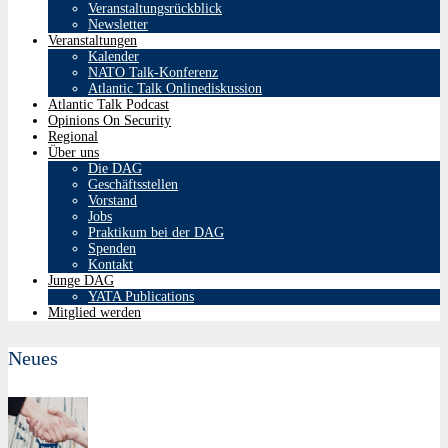
Veranstaltungsrückblick
Newsletter
Veranstaltungen
Kalender
NATO Talk-Konferenz
Atlantic Talk Onlinediskussion
Atlantic Talk Podcast
Opinions On Security
Regional
Über uns
Die DAG
Geschäftsstellen
Vorstand
Jobs
Praktikum bei der DAG
Spenden
Kontakt
Junge DAG
YATA Publications
Mitglied werden
Neues