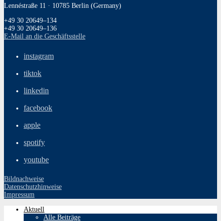
Lennéstraße 11 · 10785 Berlin (Germany)
+49 30 20649–134
+49 30 20649–136
E‑Mail an die Geschäftsstelle
instagram
tiktok
linkedin
facebook
apple
spotify
youtube
Bildnachweise
Datenschutzhinweise
Impressum
Aktuell
Alle Beiträge