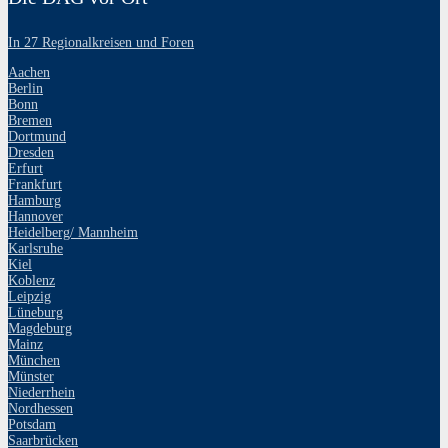
In 27 Regionalkreisen und Foren
Aachen
Berlin
Bonn
Bremen
Dortmund
Dresden
Erfurt
Frankfurt
Hamburg
Hannover
Heidelberg/ Mannheim
Karlsruhe
Kiel
Koblenz
Leipzig
Lüneburg
Magdeburg
Mainz
München
Münster
Niederrhein
Nordhessen
Potsdam
Saarbrücken