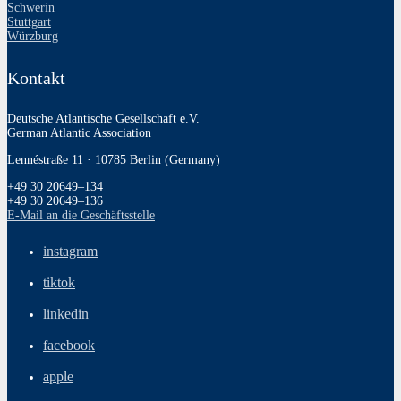
Schwerin
Stuttgart
Würzburg
Kontakt
Deutsche Atlantische Gesellschaft e.V.
German Atlantic Association
Lennéstraße 11 · 10785 Berlin (Germany)
+49 30 20649–134
+49 30 20649–136
E‑Mail an die Geschäftsstelle
instagram
tiktok
linkedin
facebook
apple