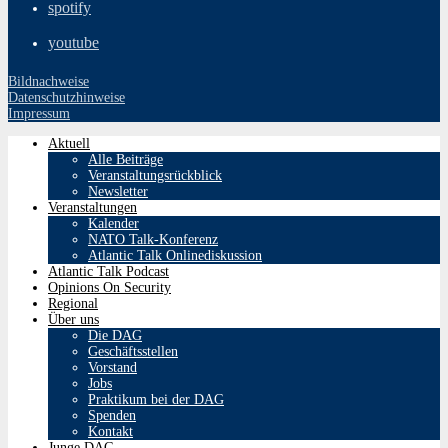
spotify
youtube
Bildnachweise
Datenschutzhinweise
Impressum
Aktuell
Alle Beiträge
Veranstaltungsrückblick
Newsletter
Veranstaltungen
Kalender
NATO Talk-Konferenz
Atlantic Talk Onlinediskussion
Atlantic Talk Podcast
Opinions On Security
Regional
Über uns
Die DAG
Geschäftsstellen
Vorstand
Jobs
Praktikum bei der DAG
Spenden
Kontakt
Junge DAG