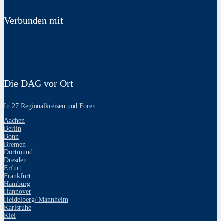
Verbunden mit
Die DAG vor Ort
In 27 Regionalkreisen und Foren
Aachen
Berlin
Bonn
Bremen
Dortmund
Dresden
Erfurt
Frankfurt
Hamburg
Hannover
Heidelberg/ Mannheim
Karlsruhe
Kiel