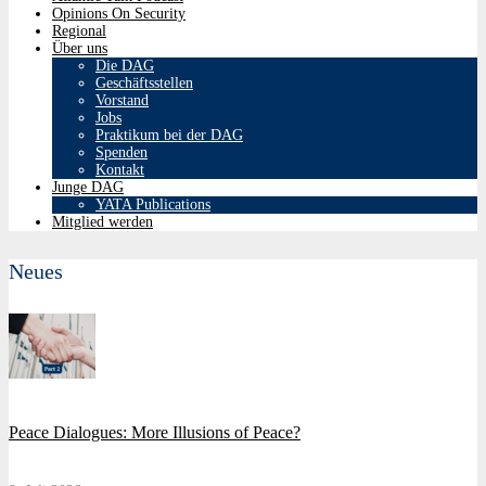
Opinions On Security
Regional
Über uns
Die DAG
Geschäftsstellen
Vorstand
Jobs
Praktikum bei der DAG
Spenden
Kontakt
Junge DAG
YATA Publications
Mitglied werden
Neues
Peace Dialogues: More Illusions of Peace?