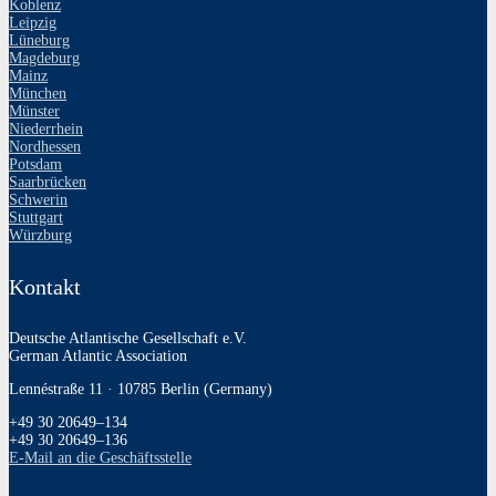
Koblenz
Leipzig
Lüneburg
Magdeburg
Mainz
München
Münster
Niederrhein
Nordhessen
Potsdam
Saarbrücken
Schwerin
Stuttgart
Würzburg
Kontakt
Deutsche Atlantische Gesellschaft e.V.
German Atlantic Association
Lennéstraße 11 · 10785 Berlin (Germany)
+49 30 20649–134
+49 30 20649–136
E‑Mail an die Geschäftsstelle