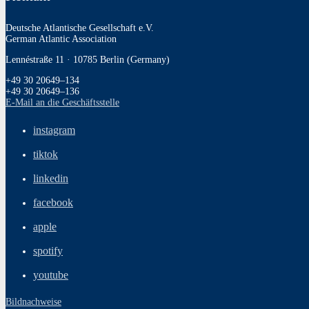
Deutsche Atlantische Gesellschaft e.V.
German Atlantic Association
Lennéstraße 11 · 10785 Berlin (Germany)
+49 30 20649–134
+49 30 20649–136
E‑Mail an die Geschäftsstelle
instagram
tiktok
linkedin
facebook
apple
spotify
youtube
Bildnachweise