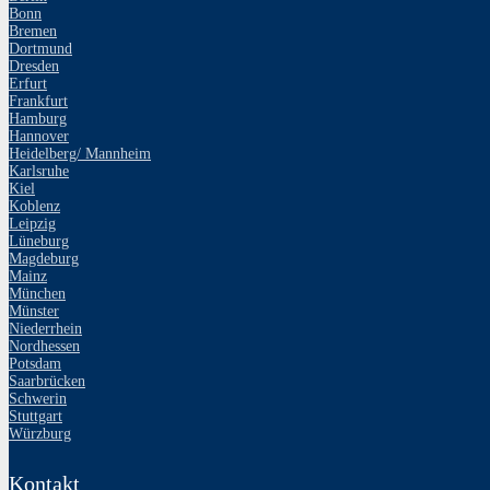
Bonn
Bremen
Dortmund
Dresden
Erfurt
Frankfurt
Hamburg
Hannover
Heidelberg/ Mannheim
Karlsruhe
Kiel
Koblenz
Leipzig
Lüneburg
Magdeburg
Mainz
München
Münster
Niederrhein
Nordhessen
Potsdam
Saarbrücken
Schwerin
Stuttgart
Würzburg
Kontakt