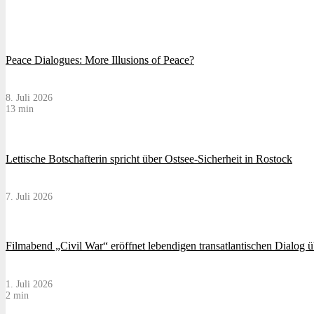
Peace Dialogues: More Illusions of Peace?
8. Juli 2026
13 min
Lettische Botschafterin spricht über Ostsee-Sicherheit in Rostock
7. Juli 2026
Filmabend „Civil War“ eröffnet lebendigen transatlantischen Dialog 
1. Juli 2026
2 min