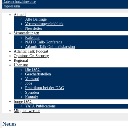
Datenschutzhinweise
Impressum
Aktuell
Alle Beiträge
Veranstaltungsrückblick
Newsletter
Veranstaltungen
Kalender
NATO Talk-Konferenz
Atlantic Talk Onlinediskussion
Atlantic Talk Podcast
Opinions On Security
Regional
Über uns
Die DAG
Geschäftsstellen
Vorstand
Jobs
Praktikum bei der DAG
Spenden
Kontakt
Junge DAG
YATA Publications
Mitglied werden
Neues