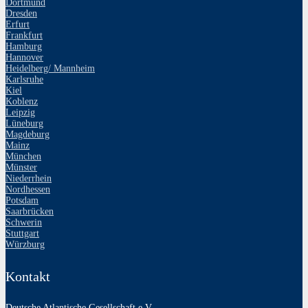
Dortmund
Dresden
Erfurt
Frankfurt
Hamburg
Hannover
Heidelberg/ Mannheim
Karlsruhe
Kiel
Koblenz
Leipzig
Lüneburg
Magdeburg
Mainz
München
Münster
Niederrhein
Nordhessen
Potsdam
Saarbrücken
Schwerin
Stuttgart
Würzburg
Kontakt
Deutsche Atlantische Gesellschaft e.V.