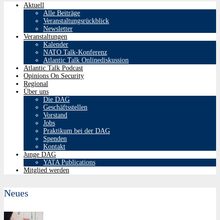
Aktuell
Alle Beiträge
Veranstaltungsrückblick
Newsletter
Veranstaltungen
Kalender
NATO Talk-Konferenz
Atlantic Talk Onlinediskussion
Atlantic Talk Podcast
Opinions On Security
Regional
Über uns
Die DAG
Geschäftsstellen
Vorstand
Jobs
Praktikum bei der DAG
Spenden
Kontakt
Junge DAG
YATA Publications
Mitglied werden
Neues