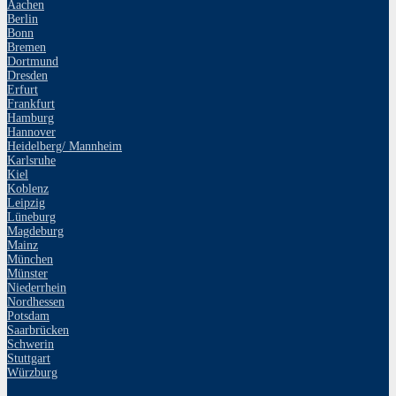
Aachen
Berlin
Bonn
Bremen
Dortmund
Dresden
Erfurt
Frankfurt
Hamburg
Hannover
Heidelberg/ Mannheim
Karlsruhe
Kiel
Koblenz
Leipzig
Lüneburg
Magdeburg
Mainz
München
Münster
Niederrhein
Nordhessen
Potsdam
Saarbrücken
Schwerin
Stuttgart
Würzburg