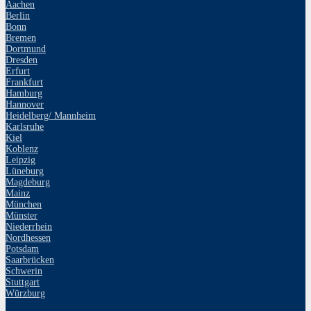
Aachen
Berlin
Bonn
Bremen
Dortmund
Dresden
Erfurt
Frankfurt
Hamburg
Hannover
Heidelberg/ Mannheim
Karlsruhe
Kiel
Koblenz
Leipzig
Lüneburg
Magdeburg
Mainz
München
Münster
Niederrhein
Nordhessen
Potsdam
Saarbrücken
Schwerin
Stuttgart
Würzburg