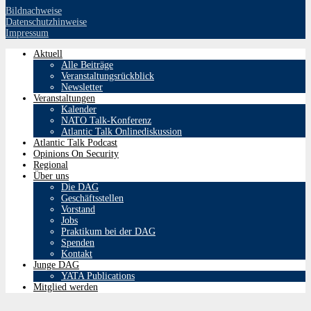
Bildnachweise
Datenschutzhinweise
Impressum
Aktuell
Alle Beiträge
Veranstaltungsrückblick
Newsletter
Veranstaltungen
Kalender
NATO Talk-Konferenz
Atlantic Talk Onlinediskussion
Atlantic Talk Podcast
Opinions On Security
Regional
Über uns
Die DAG
Geschäftsstellen
Vorstand
Jobs
Praktikum bei der DAG
Spenden
Kontakt
Junge DAG
YATA Publications
Mitglied werden