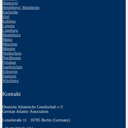
Hannover
Heidelberg/ Mannheim
Karlsruhe
Kiel
Koblenz
Leipzig
Lüneburg
Magdeburg
Mainz
München
Münster
Niederrhein
Nordhessen
Potsdam
Saarbrücken
Schwerin
Stuttgart
Würzburg
Kontakt
Deutsche Atlantische Gesellschaft e.V.
German Atlantic Association
Lennéstraße 11 · 10785 Berlin (Germany)