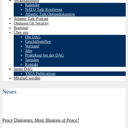
Veranstaltungen
Kalender
NATO Talk-Konferenz
Atlantic Talk Onlinediskussion
Atlantic Talk Podcast
Opinions On Security
Regional
Über uns
Die DAG
Geschäftsstellen
Vorstand
Jobs
Praktikum bei der DAG
Spenden
Kontakt
Junge DAG
YATA Publications
Mitglied werden
Neues
Peace Dialogues: More Illusions of Peace?