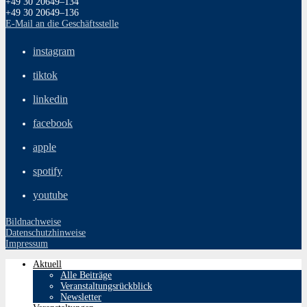
+49 30 20649–134
+49 30 20649–136
E‑Mail an die Geschäftsstelle
instagram
tiktok
linkedin
facebook
apple
spotify
youtube
Bildnachweise
Datenschutzhinweise
Impressum
Aktuell
Alle Beiträge
Veranstaltungsrückblick
Newsletter