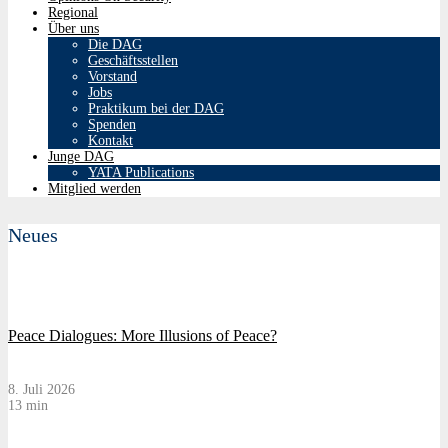
Regional
Über uns
Die DAG
Geschäftsstellen
Vorstand
Jobs
Praktikum bei der DAG
Spenden
Kontakt
Junge DAG
YATA Publications
Mitglied werden
Neues
Peace Dialogues: More Illusions of Peace?
8. Juli 2026
13 min