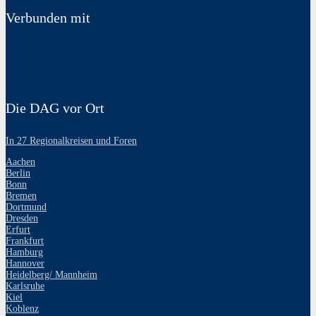
Verbunden mit
Die DAG vor Ort
In 27 Regionalkreisen und Foren
Aachen
Berlin
Bonn
Bremen
Dortmund
Dresden
Erfurt
Frankfurt
Hamburg
Hannover
Heidelberg/ Mannheim
Karlsruhe
Kiel
Koblenz