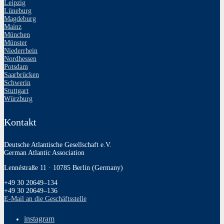
Leipzig
Lüneburg
Magdeburg
Mainz
München
Münster
Niederrhein
Nordhessen
Potsdam
Saarbrücken
Schwerin
Stuttgart
Würzburg
Kontakt
Deutsche Atlantische Gesellschaft e.V.
German Atlantic Association
Lennéstraße 11 · 10785 Berlin (Germany)
+49 30 20649–134
+49 30 20649–136
E‑Mail an die Geschäftsstelle
instagram