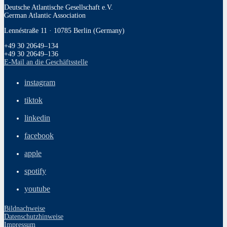
Deutsche Atlantische Gesellschaft e.V.
German Atlantic Association
Lennéstraße 11 · 10785 Berlin (Germany)
+49 30 20649–134
+49 30 20649–136
E‑Mail an die Geschäftsstelle
instagram
tiktok
linkedin
facebook
apple
spotify
youtube
Bildnachweise
Datenschutzhinweise
Impressum