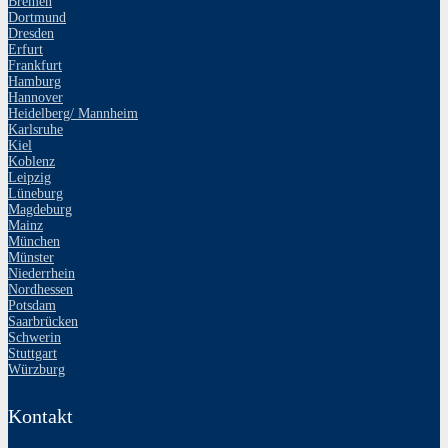
Bremen
Dortmund
Dresden
Erfurt
Frankfurt
Hamburg
Hannover
Heidelberg/ Mannheim
Karlsruhe
Kiel
Koblenz
Leipzig
Lüneburg
Magdeburg
Mainz
München
Münster
Niederrhein
Nordhessen
Potsdam
Saarbrücken
Schwerin
Stuttgart
Würzburg
Kontakt