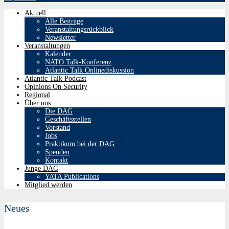
Aktuell
Alle Beiträge
Veranstaltungsrückblick
Newsletter
Veranstaltungen
Kalender
NATO Talk-Konferenz
Atlantic Talk Onlinediskussion
Atlantic Talk Podcast
Opinions On Security
Regional
Über uns
Die DAG
Geschäftsstellen
Vorstand
Jobs
Praktikum bei der DAG
Spenden
Kontakt
Junge DAG
YATA Publications
Mitglied werden
Neues