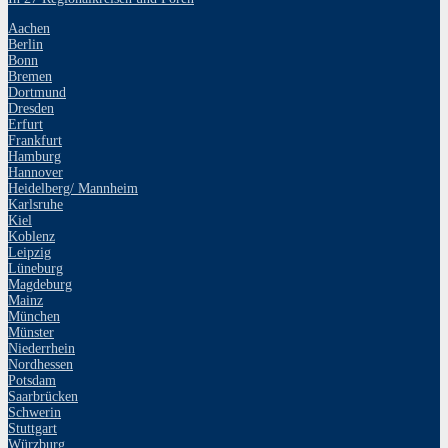
Aachen
Berlin
Bonn
Bremen
Dortmund
Dresden
Erfurt
Frankfurt
Hamburg
Hannover
Heidelberg/ Mannheim
Karlsruhe
Kiel
Koblenz
Leipzig
Lüneburg
Magdeburg
Mainz
München
Münster
Niederrhein
Nordhessen
Potsdam
Saarbrücken
Schwerin
Stuttgart
Würzburg