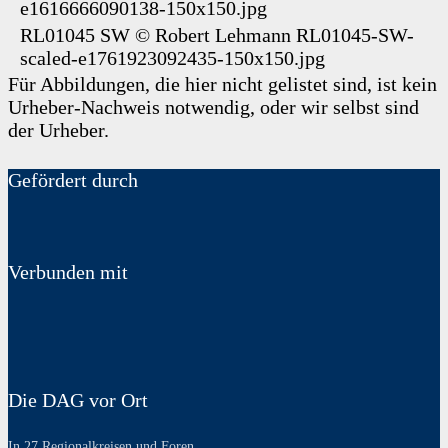
e1616666090138-150x150.jpg
RL01045 SW
©
Robert Lehmann
RL01045-SW-
scaled-e1761923092435-150x150.jpg
Für Abbildungen, die hier nicht gelistet sind, ist kein
Urheber-Nachweis notwendig, oder wir selbst sind
der Urheber.
Gefördert durch
Verbunden mit
Die DAG vor Ort
In 27 Regionalkreisen und Foren