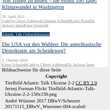
Von Trump zu Biden – die ersten 100 Tage:
Klimawandel in Washington
26. April 2021
Cathryn Clüver Ashbrook
Christian Schmidt
Katrin Brand
Dr.
Jackson Janes
Klaus Scharioth
Atlantic Talk Onlinediskussion
Die USA vor den Wahlen: Die amerikanische
Demokratie am Scheideweg?
5. Oktober 2020
Klaus Scharioth
Cathryn Clüver Ashbrook
Dr. Jackson Janes
Bildnachweise für diese Seite
Copyright
Titelbild Atlantic Talk Ukraine 2-2
CC BY 2.0
Jernej Furman
Flickr
Titelbild-Atlantic-Talk-
Ukraine-2-2-150x150.png
André Wüstner 2017
DBwV/Scheurer
20171115_DBwV_Wuestner-004-scaled-